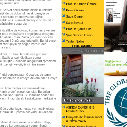
güç mimarisidir.
Prof.Dr. Orhan Öztürk
 Servet belirli ellerde birikir, bu birikim
Pınar Özkan
rneğinde bu dokunulmazlık parayla ve
Saba Öymen
lık şöhretle ve medya desteğiyle
sallık ve kurumsal otoriteyle örülmüştür.
Sarp Soysal
ağıdakiler susturulur.
Prof.Dr. Şahin Filiz
, özellikle de yoksul, korunmasız ve sesi
 para ve bağlantı karşılığında dolaşıma
Şule Sencer Töreci
tın alınır. Casa Pia’da çocuklar devletin
vamlılığı uğruna feda edilir. Bu, bireysel
Tayfun Şahin
m “her şeyin bir değeri vardır” der,
|
Tüm Yazarlar
|
na varır.
elmez. Hukuk, teoride eşit görünür,
ır. Savile ancak öldükten sonra
akılmıştır. Rochdale mağdurları “problemli
tir, zengin ve güçlü için ise esnek,
” gibi sunulmuştur. Oysa bu, sistemin
 bir sistem ise işlemeye devam eder. Dosya
eker. Ama medya sistemi anlatmayı
 milyarder” olarak sunulur. Bu anlatı
ysa asıl soru şudur. Bu insanlar neden bu
kaçınılmaz olarak kapitalizmin merkezine
ASKIDA EKMEK GİBİ
 Güç yoğunlaşır, hesap vermezlik oluşur,
DEMOKRASİ
z bırakılır. Epstein dosyaları bu deseni
Dünyada ilk: İnsansı robot
ameliyat yaptı.
italist düzen yalnızca adaletsiz değil,
ları ve korunmasızları vurur. Bugün
8 Mart Dünya Emekçi