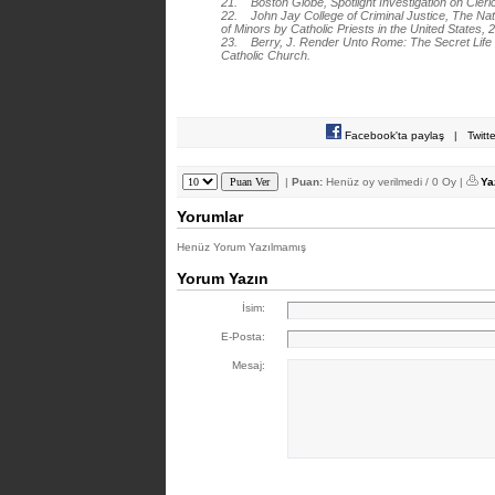
21. Boston Globe, Spotlight Investigation on Cleri
22. John Jay College of Criminal Justice, The Na
of Minors by Catholic Priests in the United States, 
23. Berry, J. Render Unto Rome: The Secret Life 
Catholic Church.
Facebook'ta paylaş
|
Twitt
|
Puan:
Henüz oy verilmedi / 0 Oy |
Ya
Yorumlar
Henüz Yorum Yazılmamış
Yorum Yazın
İsim:
E-Posta:
Mesaj: