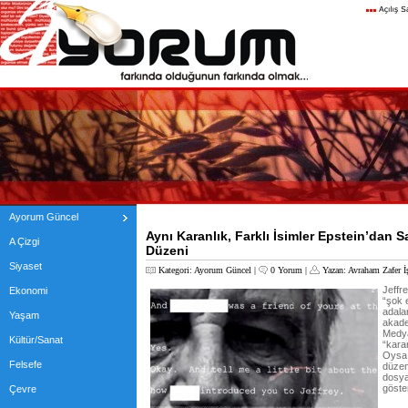
Ayorum Güncel
Aynı Karanlık, Farklı İsimler Epstein’dan S
A Çizgi
Düzeni
Siyaset
Kategori:
Ayorum Güncel
|
0 Yorum
|
Yazan:
Avraham Zafer İ
Jeffr
Ekonomi
“şok e
adalar
Yaşam
akade
Medya 
Kültür/Sanat
“kara
Oysa 
Felsefe
düzen
dosyal
göster
Çevre