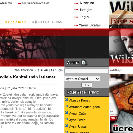
p e r ş e m b e
|
a ğ u s t o s
6, 2026
Yazı karekteri :
(+) Büyük
|
(-) Küçük
avile’a Kapitalizmin İstismar
şcen
| 02 Şubat 2026 13:05:36
ey Epstein dosyaları açıldığında dünyaya
dici” bir hikaye anlatıldı. Özel jetler, özel
Akasya Kansu
, milyarderler, siyasetçiler,
misyenler ve reşit olmayan bedenler.
Avraham Zafer İşcen
bunu bir “istisna”, bir “sapıklık”, bir
nlık karakter” hikayesi olarak sundu.
Aynur Çağlı
Epstein vakası bir sapma değil, kapitalist
in mantıksal sonuçlarından biridir. Bu
Ayşe Özer
ar bize tek bir adamı değil, bir sistemi
ir.
Ayşin Uysal