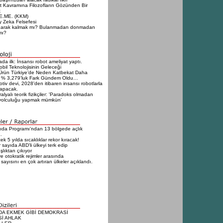
t Kavramına Filozofların Gözünden Bir
k
E.ME. (KKM)
 Zeka Felsefesi
narak kalmak mı? Bulanmadan donmadan
mı?
da ilk: İnsansı robot ameliyat yaptı.
bil Teknolojisinin Geleceği
Ürün Türkiye’de Neden Katbekat Daha
 % 3,279’luk Fark Gündem Oldu…
tiv devi, 2028'den itibaren insansı robotlarla
yapacak.
alyalı teorik fizikçiler: 'Paradoks olmadan
yolculuğu yapmak mümkün'
da Programı'ndan 13 bölgede açlık
…
k 5 yılda sıcaklıklar rekor kıracak!
 sayıda ABD'li ülkeyi terk edip
lıktan çıkıyor
e otokratik rejimler arasında
 sayısını en çok artıran ülkeler açıklandı.
DA EKMEK GİBİ DEMOKRASİ
Sİ AHLAK