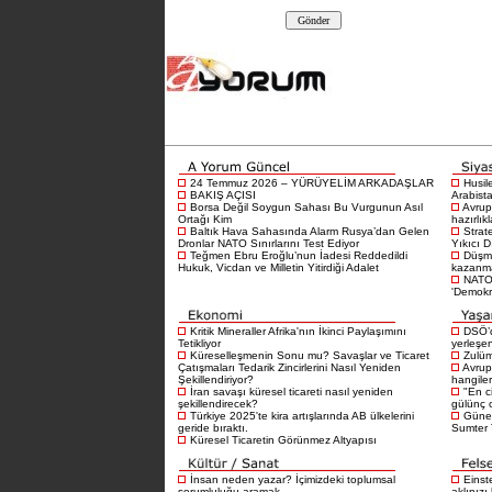
24 Temmuz 2026 – YÜRÜYELİM ARKADAŞLAR
Husil
BAKIŞ AÇISI
Arabista
Borsa Değil Soygun Sahası Bu Vurgunun Asıl
Avrup
Ortağı Kim
hazırlık
Baltık Hava Sahasında Alarm Rusya’dan Gelen
Strat
Dronlar NATO Sınırlarını Test Ediyor
Yıkıcı D
Teğmen Ebru Eroğlu’nun İadesi Reddedildi
Düşma
Hukuk, Vicdan ve Milletin Yitirdiği Adalet
kazanma
NATO 
'Demokra
Kritik Mineraller Afrika'nın İkinci Paylaşımını
DSÖ’d
Tetikliyor
yerleşen
Küreselleşmenin Sonu mu? Savaşlar ve Ticaret
Zulüm
Çatışmaları Tedarik Zincirlerini Nasıl Yeniden
Avrup
Şekillendiriyor?
hangiler
İran savaşı küresel ticareti nasıl yeniden
"En c
şekillendirecek?
gülünç 
Türkiye 2025'te kira artışlarında AB ülkelerini
Güney
geride bıraktı.
Sumter T
Küresel Ticaretin Görünmez Altyapısı
İnsan neden yazar? İçimizdeki toplumsal
Einst
sorumluluğu aramak
aklınızı