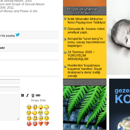
cal Sexual Abuse, 2002.
ture and Scope of Sexual Abuse
2004; 2011.
of Money and Power in the
Kritik Mineraller Afrika'nın
İkinci Paylaşımını Tetikliyor
Dünyada ilk: İnsansı robot
ameliyat yaptı.
er'da paylaş
Avrupa'da "uzun barış"ın
sonu, savaş hazırlıklarının
başlangıcı
zdır
24 Temmuz 2026 –
YÜRÜYELİM
ARKADAŞLAR
Husilerden 'kuşatmaya
kuşatma' hamlesi: Suudi
Arabistan'a deniz trafiği
yasağı
Simge Ekle