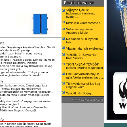
"Ağlayan Çocuk"
tablosunun inanılmaz
öyküsü...
Kimin için küreselleşme !
Sikkenin doğusu ve
Anadolu sikkeleri
Ne olacak bu dünyanın
hali...
erden 'kuşatmaya kuşatma' hamlesi: Suudi
'Hayatımdan şiir eksilemez'
n'a deniz trafiği yasağı
a'da "uzun barış"ın sonu, savaş
Yezidilik -2- Bayramları,
larının başlangıcı
Kast Sistemi
ejik Niyet, Yapısal Boşluk: Donald Trump'ın
ış Politika Doktrinini Anlamak
"SON AKŞAM YEMEĞİ"
nların Amerika'yı zayıflatmak için savaş
tablosu üzerine düşünceler.
sına gerek yok
genel sekreterinden Türkiye yorumu:
Che Guevara'nın büyük
si seçimlerden daha fazlasıdır'
aşkı Aleida anılarını yazdı...
Türkiye'de hangi ilde kaç
en korkutan uyarı: Cinsel organlara
çingene var?
 'melez' parazit kıta değiştiriyor!
 Normalleştiğinde Merhamet Radikaldir…
Yezidilik -1- Doğuşu
a’da en fazla Türk’ün yaşadığı ülkeler
i?
iddiyetsiz nesil": Z kuşağı neden kasten
olmayı seçiyor?
 Karolina'nın Unutulmuş Osmanlıları:
ürklerinin Şaşırtıcı Gerçeği
ein'ın hayran kaldığı filozof: Spinoza'nın
 başınızdan alacak radikal fikri