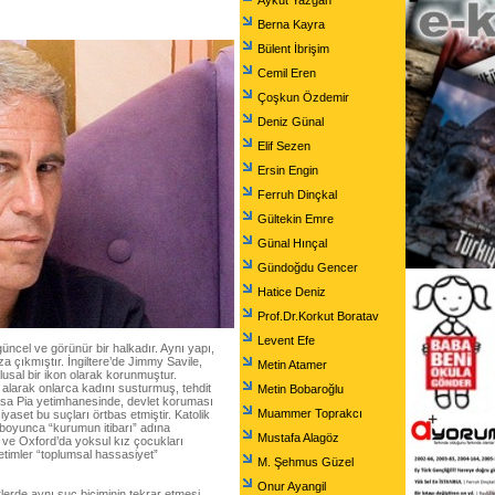
Aykut Yazgan
Berna Kayra
Bülent İbrişim
Cemil Eren
Çoşkun Özdemir
Deniz Günal
Elif Sezen
Ersin Engin
Ferruh Dinçkal
Gültekin Emre
Günal Hınçal
Gündoğdu Gencer
Hatice Deniz
Prof.Dr.Korkut Boratav
Levent Efe
güncel ve görünür bir halkadır. Aynı yapı,
a çıkmıştır. İngiltere’de Jimmy Savile,
Metin Atamer
lusal bir ikon olarak korunmuştur.
larak onlarca kadını susturmuş, tehdit
Metin Bobaroğlu
Casa Pia yetimhanesinde, devlet koruması
Muammer Toprakcı
yaset bu suçları örtbas etmiştir. Katolik
l boyunca “kurumun itibarı” adına
Mustafa Alagöz
le ve Oxford’da yoksul kız çocukları
etimler “toplumsal hassasiyet”
M. Şehmus Güzel
Onur Ayangil
rlerde aynı suç biçiminin tekrar etmesi