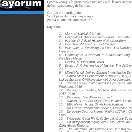
Epstein konuşulur, yarın başka bir isim çıkar. İsimler değişi
değişmezse sonuç değişmez.
Gerçek soru artık şudur.
Yeni Epstein’ları mı konuşacağız,
yoksa bu düzenin kendisini mi?
Kaynakça
1. Marx, K. Kapital, Cilt I–III.
2. Foucault, M. Discipline and Punish: The Birth of
3. Harvey, D. A Brief History of Neoliberalism.
4. Bourdieu, P. “The Forms of Capital.”
5. Wacquant, L. Punishing the Poor: The Neoliber
Insecurity.
6. Chomsky, N., & Herman, E. S. Manufacturing C
the Mass Media.
7. Davies, N. Flat Earth News.
8. Brown, J. K. Perversion of Justice: The Jeffrey
2021.
9. Miami Herald, Jeffrey Epstein Investigation Se
10. United States Department of Justice (DOJ), Un
United States v. Ghislaine Maxwell dava dosyaları.
11. Ronan Farrow, Catch and Kill: Lies, Spies, an
Predators. 2019.
12. Kantor, J., & Twohey, M., New York Times Inv
2017–2019.
13. Wikipedia, The Weinstein Effect.
14. Davies, D. In Plain Sight: The Life and Lies of
15. BBC News, Jimmy Savile Investigations.
16. UK Crown Prosecution Service, Operation Ye
17. European Court of Human Rights (ECHR), Ca
Files.
18. Wikipedia, Casa Pia Child Sexual Abuse Scan
19. UK Independent Inquiry into Child Sexual Abu
Child Abuse Reports.
20. The Guardian, Investigations on UK Child Sexu