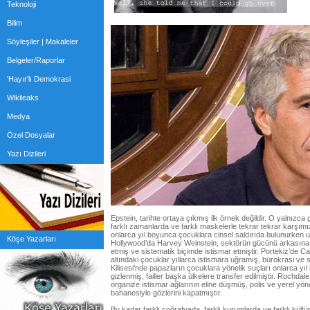
Teknoloji
Bilim
Söyleşiler | Makaleler
Belgeler/Raporlar
'Hayır'lı Demokrasi
Wikileaks
Medya
Özel Dosyalar
Yazı Dizileri
Epstein, tarihte ortaya çıkmış ilk örnek değildir. O yalnızca 
farklı zamanlarda ve farklı maskelerle tekrar tekrar karşımız
onlarca yıl boyunca çocuklara cinsel saldırıda bulunurken u
Köşe Yazarları
Hollywood’da Harvey Weinstein, sektörün gücünü arkasına a
etmiş ve sistematik biçimde istismar etmiştir. Portekiz’de 
altındaki çocuklar yıllarca istismara uğramış, bürokrasi ve si
Kilisesi’nde papazların çocuklara yönelik suçları onlarca yı
gizlenmiş, failler başka ülkelere transfer edilmiştir. Rochda
organize istismar ağlarının eline düşmüş, polis ve yerel yön
bahanesiyle gözlerini kapatmıştır.
Bu kadar farklı coğrafyada, farklı kurumlarda ve farklı kültü