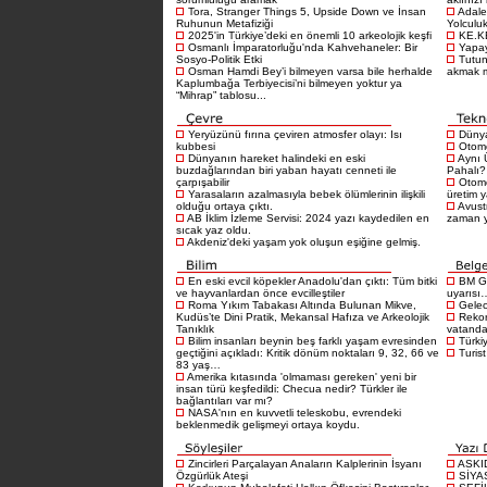
Tora, Stranger Things 5, Upside Down ve İnsan
Adale
Ruhunun Metafiziği
Yolculu
2025'in Türkiye’deki en önemli 10 arkeolojik keşfi
KE.K
Osmanlı İmparatorluğu'nda Kahvehaneler: Bir
Yapay
Sosyo-Politik Etki
Tutu
Osman Hamdi Bey’i bilmeyen varsa bile herhalde
akmak 
Kaplumbağa Terbiyecisi’ni bilmeyen yoktur ya
“Mihrap” tablosu...
Yeryüzünü fırına çeviren atmosfer olayı: Isı
Dünya
kubbesi
Otomo
Dünyanın hareket halindeki en eski
Aynı 
buzdağlarından biri yaban hayatı cenneti ile
Pahalı?
çarpışabilir
Otomo
Yarasaların azalmasıyla bebek ölümlerinin ilişkili
üretim 
olduğu ortaya çıktı.
Avustr
AB İklim İzleme Servisi: 2024 yazı kaydedilen en
zaman 
sıcak yaz oldu.
Akdeniz'deki yaşam yok oluşun eşiğine gelmiş.
En eski evcil köpekler Anadolu'dan çıktı: Tüm bitki
BM Gı
ve hayvanlardan önce evcilleştiler
uyarısı
Roma Yıkım Tabakası Altında Bulunan Mikve,
Gelece
Kudüs’te Dini Pratik, Mekansal Hafıza ve Arkeolojik
Rekor
Tanıklık
vatandaş
Bilim insanları beynin beş farklı yaşam evresinden
Türkiy
geçtiğini açıkladı: Kritik dönüm noktaları 9, 32, 66 ve
Turist
83 yaş…
Amerika kıtasında 'olmaması gereken' yeni bir
insan türü keşfedildi: Checua nedir? Türkler ile
bağlantıları var mı?
NASA'nın en kuvvetli teleskobu, evrendeki
beklenmedik gelişmeyi ortaya koydu.
Zincirleri Parçalayan Anaların Kalplerinin İsyanı
ASKI
Özgürlük Ateşi
SİYA