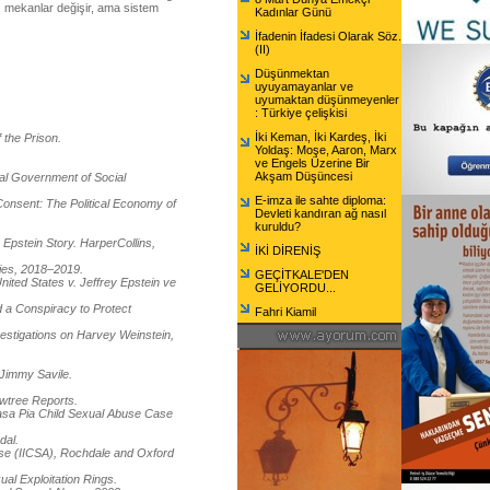
r, mekanlar değişir, ama sistem
Kadınlar Günü
İfadenin İfadesi Olarak Söz.
(II)
Düşünmektan
uyuyamayanlar ve
uyumaktan düşünmeyenler
: Türkiye çelişkisi
İki Keman, İki Kardeş, İki
 the Prison.
Yoldaş: Moşe, Aaron, Marx
ve Engels Üzerine Bir
Akşam Düşüncesi
al Government of Social
E-imza ile sahte diploma:
onsent: The Political Economy of
Devleti kandıran ağ nasıl
kuruldu?
 Epstein Story. HarperCollins,
İKİ DİRENİŞ
ries, 2018–2019.
GEÇİTKALE'DEN
ited States v. Jeffrey Epstein ve
GELİYORDU...
d a Conspiracy to Protect
Fahri Kiamil
estigations on Harvey Weinstein,
 Jimmy Savile.
wtree Reports.
sa Pia Child Sexual Abuse Case
dal.
se (IICSA), Rochdale and Oxford
al Exploitation Rings.