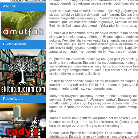
tesadüf değildir. Bu tekrarın nedeni bireyler değil, kapitalist 
A Mutfak
Kapitalizm yalnızca eşitsizlik üretmez, eşitsizliği yoğunlaştırır.
siyasi, hukuki ve kültürel dokunulmazlık yaratır. Epstein ö
küresel bağlantılarla sağlanmıştır. Savile’da bu dokunulmaz
kurulmuştur. Weinstein’da endüstri gücüyle, Kilise’de ise kut
Biçimler değişir, ama işlev aynıdır. Yukarıdakiler korunur, aş
Bu vakaların tamamında ortak bir nokta vardır. İnsan bedeni
olmayan bedenler, metaya dönüşür. Epstein ağında bedenler
sokulur. Weinstein’da kariyer vaadi karşılığında sessizlik sa
E-kitap Ayorum
“artığına” dönüşür. Kilise skandallarında çocuklar kurumun de
ahlaksızlık değil, piyasa mantığının genişlemesidir. Kapitaliz
zamanla bu mantık “her bedenin de bir fiyatı vardır” noktası
Bu yüzden bu vakalarda adalet ya çok geç gelir ya da hiç g
pratikte ise sınıfsaldır. Epstein yıllarca dokunulmaz kalmışt
suçlanabilmiştir. Kilise davaları on yıllarca sürüncemede bır
gençler” diye damgalanmıştır. Yoksul için adalet hızlı ve sert
ertelenebilir ve pazarlık edilebilirdir.
Epstein’ın hapishanede ölümü bile bu bağlamda bir “kapanış
kendini koruma refleksidir. Ölü bir fail konuşmaz, yaşayan
kapanır, ağlar dağılmaz, yapı sorgulanmaz.
Medya bu hikayeleri anlatmayı sever, çünkü skandal ilgi ç
Radyo Ayorum
sevmez. Savile “canavar”, Weinstein “zorba”, Epstein “sapık
rahatlatıcıdır, çünkü suçu kişiselleştirir ve düzeni aklar. O
kadar uzun süre korunabildi? Bu soru sorulduğunda cevap 
çıkar.
Tarihsel olarak baktığımızda karşımıza net bir desen çıkar.
istismar normalleşir, kurumlar kendini korur, mağdurlar yalnı
kısa bir an için görünür kılmıştır, ama kırmamıştır.
Sonuç olarak Epstein bir son değildir. O bir semptomdur. Kap
çürütücüdür. Bu çürüme en çok kadınları, çocukları, yoksul