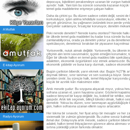
depocuya, lojistikten perakendeye uzanan bir vurgun hattı
aynıdır: halk. Yani tüm bu sürecin sonunda kazanan küçük 
temel gıda maddelerine erişmeye çalışan halktır.
Daha da çirkini şu: Bu düzen sadece cebini değil, sesini de k
korkutuluyor, işten atılma tehdidiyle susturuluyor, etiketler,
gerçek görünürse, bu yağmanın üstündeki ince perde yırtıla
Gerçekler saklanıyor, fırsatçılar korunuyor, denetim mekanizm
A Mutfak
Peki nerede denetim? Nerede kamu otoritesi? Nerede halk
bir ülkede temel gıda maddeleri bu kadar kısa sürede bu ka
zamlanabiliyorsa, orada ya denetim yoktur ya da denetlenen 
spekülasyon, denetimsiz bırakılan bir piyasanın kaçınılma
Yurtseverlik, nutuk atmak değildir. Yurtseverlik, bu ülkenin 
çiftçinin alın terini savunmaktır, işçinin emeğini korumaktır, 
Eğer bir ülkede halkın en temel gıda maddesi bile spekülasy
adaletten, ekonomik özgürlükten söz etmek anlamsızdır. Bu
ekonomik şiddettir ve buna karşı durmak, sadece ekonomik d
E-kitap Ayorum
Bugün çarliston biberdir, yarın ekmek olur. Bugün %27’lik ar
doymak bilmez, sınır tanımaz ve sen sustukça büyür. Sistem,
yeniden üretir; bu süreçte halk, temel ihtiyaçlar karşısında 
küçük bir azınlık kârı maksimize eder.
Artık mesele şudur: Bu soyguna alışacak mıyız, yoksa h
sofrana uzanan el, yarın hayatına uzanır. Gözlerini kapa
sadece bireysel bir kayıp değildir; bu, kolektif bir tehlike, s
gaspıdır. Artık tek seçenek, bilinçli tüketici olmak, halkın se
demektir. Yoksa bu düzen, sınır tanımayan açgözlülüğüyle
gün, halkın sofrasına uzanan ellerin sayısı artacaktır.
Her lokma bir sınavdır, her fiyat artışı bir mesajdır ve her 
Radyo Ayorum
sistematik bir zulmün göstergesidir. Bu zulme sessiz kalmak,
ihmal olur. Dolayısıyla artık mesele, sadece çarliston biberin
adaleti, halkın temel ihtiyaçlarının güvence altına alınması 
sırtına yüklediği yükün farkında olmaktır.