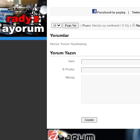
Facebook'ta paylaş
|
Twitt
|
Puan:
Henüz oy verilmedi / 0 Oy |
Ya
Yorumlar
Henüz Yorum Yazılmamış
Yorum Yazın
İsim:
E-Posta:
Mesaj: