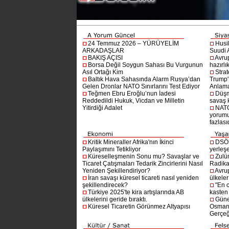
24 Temmuz 2026 – YÜRÜYELİM
Husi
ARKADAŞLAR
Suudi A
BAKIŞ AÇISI
Avru
Borsa Değil Soygun Sahası Bu Vurgunun
hazırlı
Asıl Ortağı Kim
Stra
Baltık Hava Sahasında Alarm Rusya’dan
Trump'ı
Gelen Dronlar NATO Sınırlarını Test Ediyor
Anlam
Teğmen Ebru Eroğlu’nun İadesi
Düşm
Reddedildi Hukuk, Vicdan ve Milletin
savaş 
Yitirdiği Adalet
NATO
yorumu
fazlasıd
Kritik Mineraller Afrika'nın İkinci
DSÖ’
Paylaşımını Tetikliyor
yerleşe
Küreselleşmenin Sonu mu? Savaşlar ve
Zulü
Ticaret Çatışmaları Tedarik Zincirlerini Nasıl
Radika
Yeniden Şekillendiriyor?
Avru
İran savaşı küresel ticareti nasıl yeniden
ülkeler
şekillendirecek?
"En 
Türkiye 2025'te kira artışlarında AB
kasten
ülkelerini geride bıraktı.
Güne
Küresel Ticaretin Görünmez Altyapısı
Osmanlı
Gerçeğ