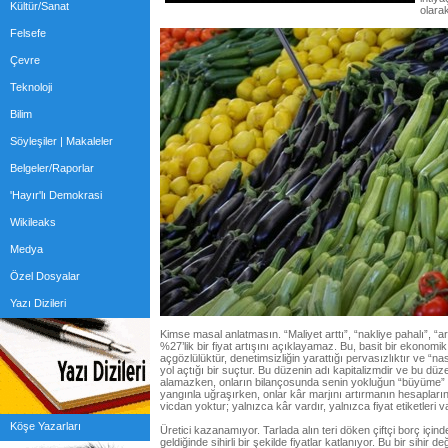
Kültür/Sanat
olarak
Felsefe
Çevre
Teknoloji
Bilim
Söyleşiler | Makaleler
Belgeler/Raporlar
'Hayır'lı Demokrasi
Wikileaks
Medya
Özel Dosyalar
Yazı Dizileri
Kimse masal anlatmasın. “Maliyet arttı”, “nakliye pahalı”, “ar
%27’lik bir fiyat artışını açıklayamaz. Bu, basit bir ekonomik g
açgözlülüktür, denetimsizliğin yarattığı pervasızlıktır ve “n
yol açtığı bir suçtur. Bu düzenin adı kapitalizmdir ve bu d
alamazken, onların bilançosunda senin yokluğun “büyüme” o
yangınla uğraşırken, onlar kâr marjını artırmanın hesapları
vicdan yoktur; yalnızca kâr vardır, yalnızca fiyat etiketleri va
Köşe Yazarları
Üretici kazanamıyor. Tarlada alın teri döken çiftçi borç içi
geldiğinde sihirli bir şekilde fiyatlar katlanıyor. Bu bir sihir