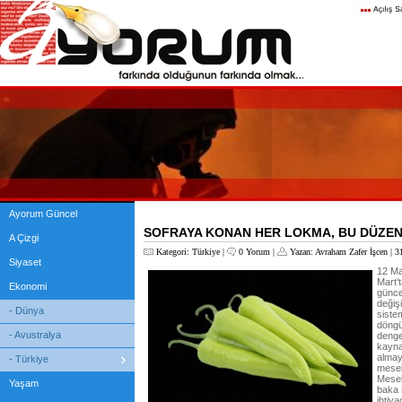
Ayorum Güncel
SOFRAYA KONAN HER LOKMA, BU DÜZEND
A Çizgi
Kategori:
Türkiye
|
0 Yorum
|
Yazan:
Avraham Zafer İşcen
| 3
Siyaset
12 Mar
Mart’t
Ekonomi
günce
değişi
- Dünya
sistem
döngü
- Avustralya
denge
kayna
almay
- Türkiye
mesel
Mesel
Yaşam
baka 
ihtiya