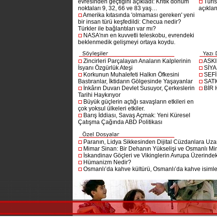
evresinden geçtiğini açıkladı: Kritik dönüm
Turis
noktaları 9, 32, 66 ve 83 yaş…
açıklan
Amerika kıtasında 'olmaması gereken' yeni
bir insan türü keşfedildi: Checua nedir?
Türkler ile bağlantıları var mı?
NASA'nın en kuvvetli teleskobu, evrendeki
beklenmedik gelişmeyi ortaya koydu.
Zincirleri Parçalayan Anaların Kalplerinin
ASK
İsyanı Özgürlük Ateşi
SİYA
Korkunun Muhalefeti Halkın Öfkesini
SEF
Bastıranlar, İktidarın Gölgesinde Yaşayanlar
SAT
İnkârın Duvarı Devlet Susuyor, Çerkeslerin
BİR
Tarihi Haykırıyor
Büyük güçlerin açtığı savaşların etkileri en
çok yoksul ülkeleri etkiler.
Barış İddiası, Savaş Açmak: Yeni Küresel
Çatışma Çağında ABD Politikası
Paranın, Lidya Sikkesinden Dijital Cüzdanlara Uza
Mimar Sinan: Bir Dehanın Yükselişi ve Osmanlı Mim
İskandinav Göçleri ve Vikinglerin Avrupa Üzerindeki
Hümanizm Nedir?
Osmanlı’da kahve kültürü, Osmanlı’da kahve isimler