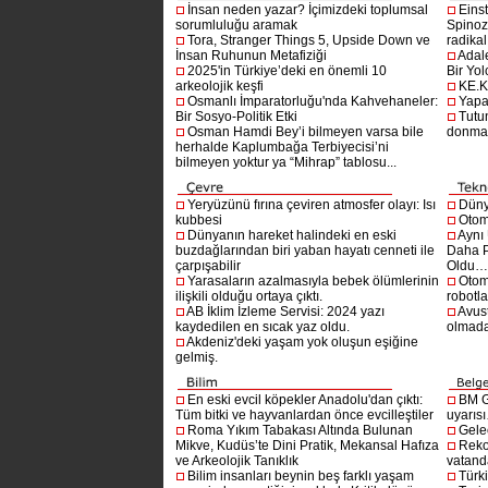
İnsan neden yazar? İçimizdeki toplumsal
Einst
sorumluluğu aramak
Spinoz
Tora, Stranger Things 5, Upside Down ve
radikal 
İnsan Ruhunun Metafiziği
Adal
2025'in Türkiye’deki en önemli 10
Bir Yol
arkeolojik keşfi
KE.K
Osmanlı İmparatorluğu'nda Kahvehaneler:
Yapa
Bir Sosyo-Politik Etki
Tutu
Osman Hamdi Bey’i bilmeyen varsa bile
donma
herhalde Kaplumbağa Terbiyecisi’ni
bilmeyen yoktur ya “Mihrap” tablosu...
Yeryüzünü fırına çeviren atmosfer olayı: Isı
Dünya
kubbesi
Otom
Dünyanın hareket halindeki en eski
Aynı
buzdağlarından biri yaban hayatı cenneti ile
Daha P
çarpışabilir
Oldu
Yarasaların azalmasıyla bebek ölümlerinin
Otom
ilişkili olduğu ortaya çıktı.
robotl
AB İklim İzleme Servisi: 2024 yazı
Avust
kaydedilen en sıcak yaz oldu.
olmad
Akdeniz'deki yaşam yok oluşun eşiğine
gelmiş.
En eski evcil köpekler Anadolu'dan çıktı:
BM G
Tüm bitki ve hayvanlardan önce evcilleştiler
uyarıs
Roma Yıkım Tabakası Altında Bulunan
Gelec
Mikve, Kudüs’te Dini Pratik, Mekansal Hafıza
Reko
ve Arkeolojik Tanıklık
vatanda
Bilim insanları beynin beş farklı yaşam
Türki