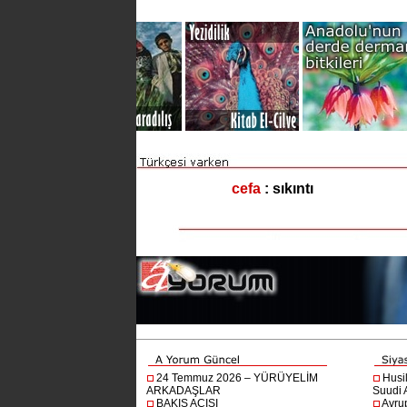
24 Temmuz 2026 – YÜRÜYELİM
Husi
ARKADAŞLAR
Suudi A
BAKIŞ AÇISI
Avru