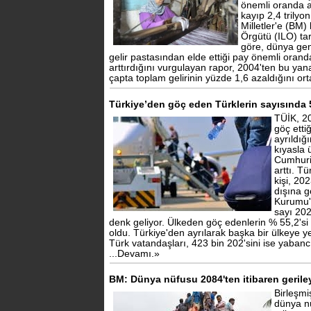
önemli oranda 
kayıp 2,4 trilyo
Milletler'e (BM)
Örgütü (ILO) ta
göre, dünya gen
gelir pastasından elde ettiği pay önemli orand
arttırdığını vurgulayan rapor, 2004'ten bu yan
çapta toplam gelirinin yüzde 1,6 azaldığını or
Türkiye’den göç eden Türklerin sayısında 5
TÜİK, 20
göç etti
ayrıldığı
kıyasla 
Cumhuri
arttı. T
kişi, 20
dışına gö
Kurumu'n
sayı 202
denk geliyor. Ülkeden göç edenlerin % 55,2'si 
oldu. Türkiye'den ayrılarak başka bir ülkeye ye
Türk vatandaşları, 423 bin 202'sini ise yabanc
...Devamı.»
BM: Dünya nüfusu 2084'ten itibaren geril
Birleşmi
dünya n