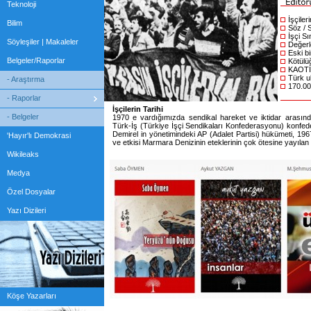
Teknoloji
İşçileri
Bilim
Söz / 
İşçi Sın
Söyleşiler | Makaleler
Değerl
Eski bi
Belgeler/Raporlar
Kötülüğ
KAOTİ
Türk ul
- Araştırma
170.000 
- Raporlar
İşçilerin Tarihi
- Belgeler
1970 e vardığımızda sendikal hareket ve iktidar arasınd
Türk-İş (Türkiye İşçi Sendikaları Konfederasyonu) konfede
Demirel in yönetimindeki AP (Adalet Partisi) hükümeti, 19
'Hayır'lı Demokrasi
ve etkisi Marmara Denizinin eteklerinin çok ötesine yayılan
Wikileaks
Medya
Özel Dosyalar
Yazı Dizileri
Köşe Yazarları