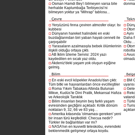
Osman Hamdi Bey’i bilmeyen varsa bile
donma
herhalde Kaplumbağa Terbiyecisi’ni
bilmeyen yoktur ya “Mihrap” tablosu...
Yeryüzünü fırına çeviren atmosfer olayı: Isı
Dünya
kubbesi
Otom
Dünyanın hareket halindeki en eski
Aynı
buzdağlarından biri yaban hayatı cenneti ile
Daha P
çarpışabilir
Oldu
Yarasaların azalmasıyla bebek ölümlerinin
Otom
ilişkili olduğu ortaya çıktı.
robotl
AB İklim İzleme Servisi: 2024 yazı
Avust
kaydedilen en sıcak yaz oldu.
olmad
Akdeniz'deki yaşam yok oluşun eşiğine
gelmiş.
En eski evcil köpekler Anadolu'dan çıktı:
BM G
Tüm bitki ve hayvanlardan önce evcilleştiler
uyarıs
Roma Yıkım Tabakası Altında Bulunan
Gelec
Mikve, Kudüs’te Dini Pratik, Mekansal Hafıza
Reko
ve Arkeolojik Tanıklık
vatanda
Bilim insanları beynin beş farklı yaşam
Türki
evresinden geçtiğini açıkladı: Kritik dönüm
Turis
noktaları 9, 32, 66 ve 83 yaş…
açıklan
Amerika kıtasında 'olmaması gereken' yeni
bir insan türü keşfedildi: Checua nedir?
Türkler ile bağlantıları var mı?
NASA'nın en kuvvetli teleskobu, evrendeki
beklenmedik gelişmeyi ortaya koydu.