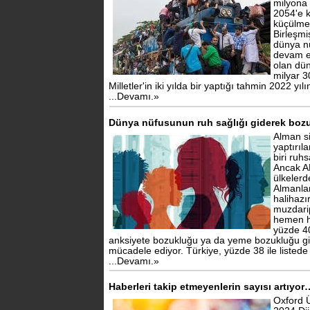
milyona 
2054'e k
küçülme
Birleşmi
dünya n
devam e
olan dün
milyar 3
Milletler'in iki yılda bir yaptığı tahmin 2022 yı
...Devamı.»
Dünya nüfusunun ruh sağlığı giderek boz
Alman si
yaptırıl
biri ruh
Ancak A
ülkeler
Almanlar
halihazı
muzdari
hemen h
yüzde 4
anksiyete bozukluğu ya da yeme bozukluğu gibi
mücadele ediyor. Türkiye, yüzde 38 ile listede 
...Devamı.»
Haberleri takip etmeyenlerin sayısı artıyor
Oxford Ü