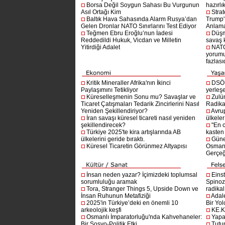
Borsa Değil Soygun Sahası Bu Vurgunun
hazırlı
Asıl Ortağı Kim
Stra
Baltık Hava Sahasında Alarm Rusya’dan
Trump'ı
Gelen Dronlar NATO Sınırlarını Test Ediyor
Anlam
Teğmen Ebru Eroğlu’nun İadesi
Düşm
Reddedildi Hukuk, Vicdan ve Milletin
savaş 
Yitirdiği Adalet
NATO
yorumu
fazlasıd
Kritik Mineraller Afrika'nın İkinci
DSÖ’
Paylaşımını Tetikliyor
yerleşe
Küreselleşmenin Sonu mu? Savaşlar ve
Zulü
Ticaret Çatışmaları Tedarik Zincirlerini Nasıl
Radika
Yeniden Şekillendiriyor?
Avru
İran savaşı küresel ticareti nasıl yeniden
ülkeler
şekillendirecek?
"En 
Türkiye 2025'te kira artışlarında AB
kasten
ülkelerini geride bıraktı.
Güne
Küresel Ticaretin Görünmez Altyapısı
Osmanlı
Gerçeğ
İnsan neden yazar? İçimizdeki toplumsal
Einst
sorumluluğu aramak
Spinoz
Tora, Stranger Things 5, Upside Down ve
radikal 
İnsan Ruhunun Metafiziği
Adal
2025'in Türkiye’deki en önemli 10
Bir Yol
arkeolojik keşfi
KE.K
Osmanlı İmparatorluğu'nda Kahvehaneler:
Yapa
Bir Sosyo-Politik Etki
Tutu