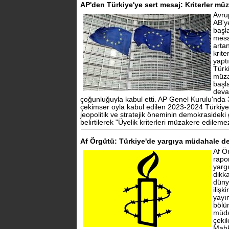
AP'den Türkiye'ye sert mesaj: Kriterler mü
Avru
AB'y
başl
mesa
arta
krit
yapt
Türk
müza
başl
deva
çoğunluğuyla kabul etti. AP Genel Kurulu'nda 
çekimser oyla kabul edilen 2023-2024 Türkiye
jeopolitik ve stratejik öneminin demokrasideki
belirtilerek "Üyelik kriterleri müzakere edilem
Af Örgütü: Türkiye'de yargıya müdahale de
Af Ö
rapo
yarg
dikka
düny
iliş
yayı
bölü
müda
çeki
Mahk