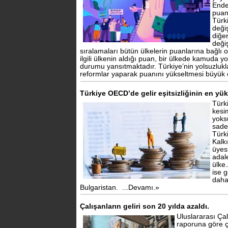
Ende
puan
Türk
deği
diğe
deği
sıralamaları bütün ülkelerin puanlarına bağlı 
ilgili ülkenin aldığı puan, bir ülkede kamuda y
durumu yansıtmaktadır. Türkiye’nin yolsuzluk
reformlar yaparak puanını yükseltmesi büyük
Türkiye OECD’de gelir eşitsizliğinin en yü
Türk
kesim
yoksu
sade
Türk
Kalk
üyes
adal
ülke.
ise g
daha
Bulgaristan.
...Devamı.»
Çalışanların geliri son 20 yılda azaldı.
Uluslararası Ça
raporuna göre ça