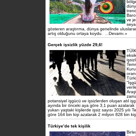
bölge
düny
trend
Baro
ve j
seya
gösteren araştırma, dünya genelinde uluslarar
artış olduğunu ortaya koydu.
...Devamı.»
Gerçek işsizlik yüzde 29,6!
TÜİK
eksi
işsiz
Temm
Kuru
oran
Türk
"İşg
veril
Araş
zama
potansiyel işgücü ve işsizlerden oluşan atıl i
ayında bir önceki aya göre 3,1 puan azalarak
yukarı yaştaki kişilerde işsiz sayısı 2025 yıl
göre 164 bin kişi azalarak 2 milyon 828 bin kiş
Türkiye’de tek kişilik
Birle