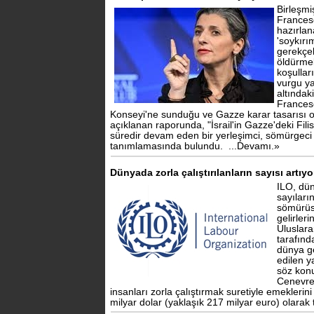
Birleşmi
Frances
hazırlan
'soykırı
gerekçel
öldürmel
koşullar
vurgu ya
altındak
Frances
Konseyi'ne sunduğu ve Gazze karar tasarısı
açıklanan raporunda, "İsrail'in Gazze'deki Filis
süredir devam eden bir yerleşimci, sömürgeci
tanımlamasında bulundu.
...Devamı.»
Dünyada zorla çalıştırılanların sayısı artıyo
ILO, dün
sayıları
sömürüs
gelirleri
Uluslar
tarafınd
dünya ge
edilen y
söz kon
Cenevre'
insanları zorla çalıştırmak suretiyle emekleri
milyar dolar (yaklaşık 217 milyar euro) olarak 