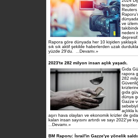
2024 Dij
tespitle
Reuters 
Raporu'
dünyada
ve izlem
takibind
nedeni i
depresif
Rapora göre dünyada her 10 kişiden yaklaşık
sık sık aktif şekilde haberlerden uzak durdukl
yüzde 29'du.
...Devamı.»
2023'te 282 milyon insan açlık yaşadı.
Gıda Güv
rapora 
282 mily
Güvenliğ
krizleri
gıda gü
dünya ge
Gazze v
sebebiyl
açlıkla 
aşırı hava olayları ve ekonomik krizler de gıda
kalan insan sayısını artırdı ve sayı 2022'ye kıy
...Devamı.»
BM Raporu: İsrail'in Gazze'ye yönelik saldı