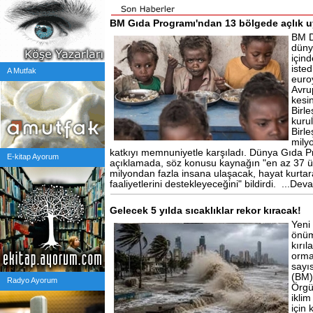
BM Gıda Programı'ndan 13 bölgede açlık u
BM D
düny
için
isted
A Mutfak
euro
Avru
kesi
Birle
kuru
Birl
mily
katkıyı memnuniyetle karşıladı. Dünya Gıda 
E-kitap Ayorum
açıklamada, söz konusu kaynağın "en az 37 
milyondan fazla insana ulaşacak, hayat kurta
faaliyetlerini destekleyeceğini" bildirdi.
...Dev
Gelecek 5 yılda sıcaklıklar rekor kıracak!
Yeni
önüm
kırıl
orman
sayıs
(BM)
Radyo Ayorum
Örgü
ikli
için