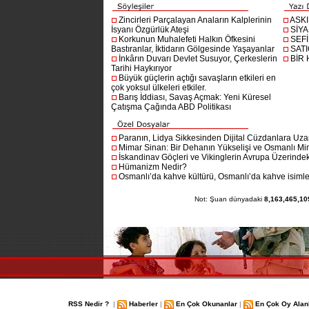
Zincirleri Parçalayan Anaların Kalplerinin
ASK
İsyanı Özgürlük Ateşi
SİYA
Korkunun Muhalefeti Halkın Öfkesini
SEF
Bastıranlar, İktidarın Gölgesinde Yaşayanlar
SAT
İnkârın Duvarı Devlet Susuyor, Çerkeslerin
BİR
Tarihi Haykırıyor
Büyük güçlerin açtığı savaşların etkileri en
çok yoksul ülkeleri etkiler.
Barış İddiası, Savaş Açmak: Yeni Küresel
Çatışma Çağında ABD Politikası
Paranın, Lidya Sikkesinden Dijital Cüzdanlara Uza
Mimar Sinan: Bir Dehanın Yükselişi ve Osmanlı Mim
İskandinav Göçleri ve Vikinglerin Avrupa Üzerindeki
Hümanizm Nedir?
Osmanlı’da kahve kültürü, Osmanlı’da kahve isimler
Not: Şuan dünyadaki
8,163,465,10
RSS Nedir ?
|
Haberler
|
En Çok Okunanlar
|
En Çok Oy Alan