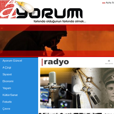
Ayorum Güncel
A Çizgi
Siyaset
Ekonomi
Yaşam
Kültür/Sanat
Felsefe
Çevre