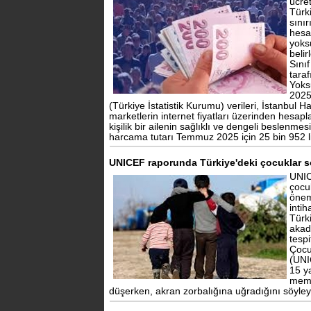
ücre
Türki
sını
hesa
yoksu
belir
Sını
tara
Yoks
2025
(Türkiye İstatistik Kurumu) verileri, İstanbul Ha
marketlerin internet fiyatları üzerinden hesap
kişilik bir ailenin sağlıklı ve dengeli beslenme
harcama tutarı Temmuz 2025 için 25 bin 952 li
UNICEF raporunda Türkiye'deki çocuklar s
UNIC
çocu
önem
intih
Türk
akad
tespi
Çocu
(UNI
15 y
memn
düşerken, akran zorbalığına uğradığını söyleye