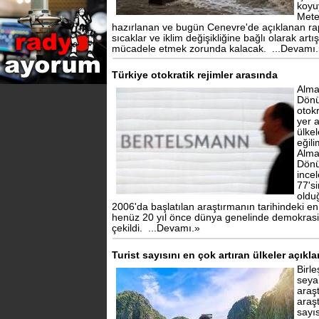
koyu
Mete
hazırlanan ve bugün Cenevre'de açıklanan rap
sıcaklar ve iklim değişikliğine bağlı olarak artı
mücadele etmek zorunda kalacak.
...Devamı
Türkiye otokratik rejimler arasında
Alma
Dönü
otok
yer 
ülke
eğili
Alma
Dönü
ince
77's
oldu
2006'da başlatılan araştırmanın tarihindeki en 
henüz 20 yıl önce dünya genelinde demokrasil
çekildi.
...Devamı.»
Turist sayısını en çok artıran ülkeler açıkla
Birle
seyah
araş
araş
sayı