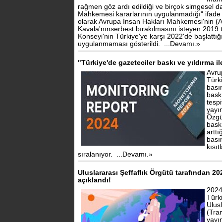
rağmen göz ardı edildiği ve birçok simgesel 
Mahkemesi kararlarının uygulanmadığı" ifade 
olarak Avrupa İnsan Hakları Mahkemesi'nin (
Kavala'nınserbest bırakılmasını isteyen 2019 t
Konseyi'nin Türkiye'ye karşı 2022'de başlattı
uygulanmaması gösterildi.
...Devamı.»
"Türkiye'de gazeteciler baskı ve yıldırma il
Avru
Türk
bası
baskı
tespi
yayı
Özgü
baskı
arttı
bası
kısıt
sıralanıyor.
...Devamı.»
Uluslararası Şeffaflık Örgütü tarafından 20
açıklandı!
2024
Türk
Ulus
(Tra
yayı