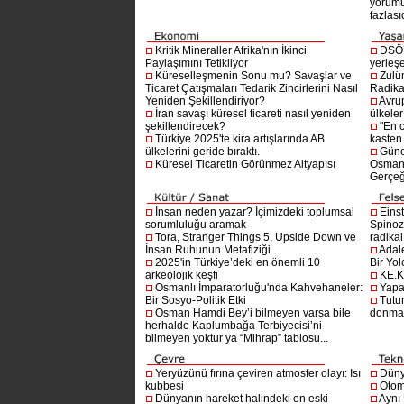
yorumu
fazlasıd
Kritik Mineraller Afrika'nın İkinci
DSÖ’
Paylaşımını Tetikliyor
yerleşe
Küreselleşmenin Sonu mu? Savaşlar ve
Zulü
Ticaret Çatışmaları Tedarik Zincirlerini Nasıl
Radika
Yeniden Şekillendiriyor?
Avru
İran savaşı küresel ticareti nasıl yeniden
ülkeler
şekillendirecek?
"En 
Türkiye 2025'te kira artışlarında AB
kasten
ülkelerini geride bıraktı.
Güne
Küresel Ticaretin Görünmez Altyapısı
Osmanlı
Gerçeğ
İnsan neden yazar? İçimizdeki toplumsal
Einst
sorumluluğu aramak
Spinoz
Tora, Stranger Things 5, Upside Down ve
radikal 
İnsan Ruhunun Metafiziği
Adal
2025'in Türkiye’deki en önemli 10
Bir Yol
arkeolojik keşfi
KE.K
Osmanlı İmparatorluğu'nda Kahvehaneler:
Yapa
Bir Sosyo-Politik Etki
Tutu
Osman Hamdi Bey’i bilmeyen varsa bile
donma
herhalde Kaplumbağa Terbiyecisi’ni
bilmeyen yoktur ya “Mihrap” tablosu...
Yeryüzünü fırına çeviren atmosfer olayı: Isı
Dünya
kubbesi
Otom
Dünyanın hareket halindeki en eski
Aynı