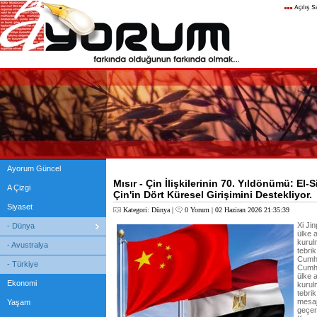
Ayorum Güncel
Mısır - Çin İlişkilerinin 70. Yıldönümü: El-
A Çizgi
Çin'in Dört Küresel Girişimini Destekliyor.
Siyaset
Kategori:
Dünya
|
0 Yorum
| 02 Haziran 2026 21:35:39
Xi Jin
- Dünya
ülke a
kurul
- Avustralya
tebrik
Cumhu
- Türkiye
Cumhu
ülke a
Ekonomi
kurul
tebrik
mesaj
Yaşam
geçer