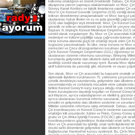
kalkınma ortaklığının en önemli örnekleridir. Dahası, Çin Kü
altyapısına yatırım yapmaya odaklanmaktadır ve Mısır, Çin'
Süveyş Kanalı Koridoru ve lojistik limanlarına yapılan Çin ya
Mısır'ın Çin Küresel Güvenlik Girişimi'ne (GSI) verdiği deste
istikrarı desteklemeyi amaçlamaktadır ve Mısır, barışçıl ç
uluslararası hukuk ilkeleri ve su ve gıda güvenliği çağrısın
(GSI) olan bağlılığını teyit etmektedir. Mısır, Çin Küresel Gü
güvenlik ve istikrarı desteklemek için önemli bir çerçeve ol
Başkanı Xi Jinping'in Küresel Medeniyet Girişimi'ne (GCI) ol
sürekli olarak vurgulamıştır. Bu, Mısır ve Çin arasındaki kültü
medeniyet ve kültürel çeşitliliğe saygı çağrısında bulunan,
miras koruma alanında güçlü bir ortaklığı teşvik eden Çin Kü
övgüsünü yansıtmaktadır. İki ülke, miras koruma ve Mısır ok
merkezleri ve Çince dil programlarının kurulması gibi alanlar
Çin'in Küresel Yönetişim Girişimi'nden (GGL) öğrenmeyi v
uluslararası sistemin reformunu savunmayı, Birleşmiş Millet
kurumlarda gelişmekte olan ülkelerin daha adil temsiline y
taraflılığı sürekli olarak savunmayı içerir. Burada Mısır d
aktif katılımında da yansıdığı gibi, ekonomik ve siyasi çoğ
Son olarak, Mısır ve Çin arasındaki bu kapsamlı stratejik orta
diplomatik ilişkilerin kurulmasının 70. yıldönümü çerçeves
yönelik destekleyici tutumlarında, gelişmekte olan ülkelerin
savunmalarında ve zorluklarla mücadele etme çabalarında a
birlikte Küresel Güney'in karşı karşıya olduğu ortak zorluklar
finans kuruluşlarının dayattığı koşulları ve Küresel Güney'de 
acil ihtiyacını, ayrıca vatandaşlarının ve nitelikli iş gücünün 
ayrıca uluslararası kurumsal reformu savunarak, Küresel Gü
temsilini ve gelişmekte olan ülkelerin seslerinin ve sorunla
Milletler sisteminin reformunu talep etmektedir. Dahası, ulusl
Çin koordinasyonu ve Küresel Güney'in seslerinin savunulm
ortaklığın kilit unsurlarıdır. Kahire ve Pekin, Güney-Güney 
grubu ve Çin-Afrika İşbirliği Forumu (FOCAC) gibi çok tarafl
koordinasyonlarını güçlendiriyor. Aralarındaki ortak tarihi, 
Mısır ve Çin arasındaki bu işbirliği, ortak tarihi ilişkilerinin b
önceki tarihi dönemlerde gelişmekte olan ülkelerin ve Küres
Bağlantısızlar Hareketi'nin kurucu üyeleriydi. Bu, Çin'in Mısır'