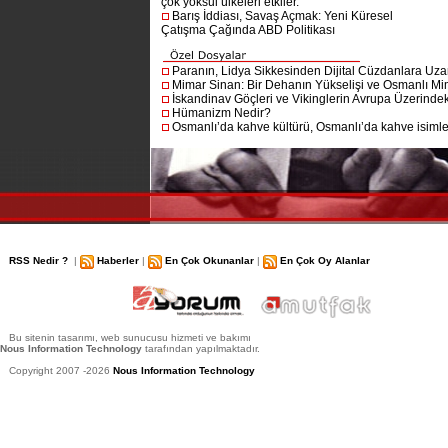
çok yoksul ülkeleri etkiler.
Barış İddiası, Savaş Açmak: Yeni Küresel
Çatışma Çağında ABD Politikası
Paranın, Lidya Sikkesinden Dijital Cüzdanlara Uza
Mimar Sinan: Bir Dehanın Yükselişi ve Osmanlı Mim
İskandinav Göçleri ve Vikinglerin Avrupa Üzerindeki
Hümanizm Nedir?
Osmanlı’da kahve kültürü, Osmanlı’da kahve isimler
RSS Nedir ?
|
Haberler
|
En Çok Okunanlar
|
En Çok Oy Alanlar
Bu sitenin tasarımı, web sunucusu hizmeti ve bakımı
Nous Information Technology
tarafından yapılmaktadır.
Copyright 2007 -2026
Nous Information Technology