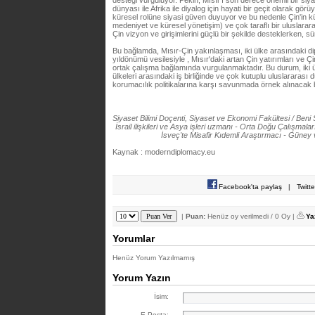
desteği vurguluyor. Pekin, Mısır'ı son derece önemli bir siy
dünyası ile Afrika ile diyalog için hayati bir geçit olarak gör
küresel rolüne siyasi güven duyuyor ve bu nedenle Çin'in kür
medeniyet ve küresel yönetişim) ve çok taraflı bir uluslar
Çin vizyon ve girişimlerini güçlü bir şekilde desteklerken, sü
Bu bağlamda, Mısır-Çin yakınlaşması, iki ülke arasındaki dipl
yıldönümü vesilesiyle , Mısır'daki artan Çin yatırımları ve Ç
ortak çalışma bağlamında vurgulanmaktadır. Bu durum, iki ü
ülkeleri arasındaki iş birliğinde ve çok kutuplu uluslararası 
korumacılık politikalarına karşı savunmada örnek alınacak b
Siyaset Bilimi Doçenti, Siyaset ve Ekonomi Fakültesi / Beni S
İsrail ilişkileri ve Asya işleri uzmanı - Orta Doğu Çalışmal
İsveç'te Misafir Kıdemli Araştırmacı - Güney
Kaynak : moderndiplomacy.eu
Facebook'ta paylaş
|
Twitt
|
Puan:
Henüz oy verilmedi / 0 Oy |
Ya
Yorumlar
Henüz Yorum Yazılmamış
Yorum Yazın
İsim:
E-Posta: