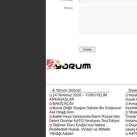
Mesaj:
24 Temmuz 2026 – YÜRÜYELİM
Husi
ARKADAŞLAR
Suudi A
BAKIŞ AÇISI
Avru
Borsa Değil Soygun Sahası Bu Vurgunun
hazırlı
Asıl Ortağı Kim
Stra
Baltık Hava Sahasında Alarm Rusya’dan
Trump'ı
Gelen Dronlar NATO Sınırlarını Test Ediyor
Anlam
Teğmen Ebru Eroğlu’nun İadesi
Düşm
Reddedildi Hukuk, Vicdan ve Milletin
savaş 
Yitirdiği Adalet
NATO