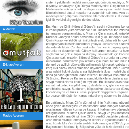
sistemi şekillendirmedeki yumuşak gücünü güçlendiriyor. M
duymayı amaçlayan Çin Dünya Medeniyetleri Girişimi'nin b
Medeniyetleri Girişimi, tek bir değer veya siyasi model dayat
ülkelerin kendi ulusal koşullarına uygun bir kalkınma yolu
medeniyetler çatışması modeline alternatif olarak kültürlerar
işbirliği ve bilgi alışverişini de destekler.
Bu, Mısır ve Çin'in Küresel Güney'in sesini yükseltme konusu
A Mutfak
küresel profilini yükseltmede ve tüm uluslararası forumlarda 
tanımasını vurgulamaktadır. Mısır ve Çin arasındaki ortaklık,
Küresel Güney'in sesini savunmak için güçlü bir cephe oluşt
Çin'in Kuşak ve Yol Girişimi'ni birleştirerek daha adil bir 
entegrasyon ilkesinin kurulması yoluyla uluslararası sistem
değerlendirilebilir. Cumhurbaşkanları Sisi ve Xi Jinping, gel
sorunlarını desteklemek, Güney halklarının çıkarlarına hiz
sağlamak ve çok kutuplu bir dünyayı savunmak için koordin
Çin arasındaki ortaklık, Küresel Güney'in sorunlarını savun
uluslararası forumlarda yükseltmek için temel bir sütundur. 
E-kitap Ayorum
dengeli ve adil bir dünya düzeni kurmak için ortak çabalar
karşılıklı olarak kabul etmesine dayanmaktadır. Mısır Cumhu
arasındaki ilişkiyi uluslararası ilişkilerde istikrar modeli ola
daha iyi başa çıkabilen, daha istikrarlı bir dünya inşa etme
Xi Jinping, Pekin ve Kahire arasındaki ilişkilerin uluslarara
saygı modeli olarak kaldığını teyit etti. Bu, iki taraf arasında
yansıtmaktadır: karşılıklı saygı, devletlerin iç işlerine ka
tercihlerine saygı. Bu durum, bölgesel ve uluslararası düz
koordinasyon ve hızlı küresel jeopolitik değişimlere rağmen 
koruyarak dönüşümler karşısında direnç gösterme ile daha 
Bu bağlamda, Mısır, Çin'in dört girişiminin (kalkınma, güven
önde gelen destekçileri ve katılımcıları arasında yer almakta
uluslararası düzen kurma ve kapsamlı kalkınmayı yönlendir
örtüşmektedir. Mısır'ın Çin ile olan bu saygı ve yakınlaşmasın
Radyo Ayorum
Küresel Kalkınma Girişimi'ne (GDI) verdiği destekte yatmakta
arasındaki stratejik entegrasyon ilkesini vurgulamaktadır. GD
aracılığıyla Mısır'ın Sürdürülebilir Kalkınma için 2030 Vizyo
Başkent'teki Merkezi İş Bölgesi ve yüksek hızlı elektrikli tr