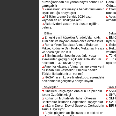
buzdağlarından biri yaban hayatı cenneti ile
Daha P
çarpışabilir
Oldu
Yarasaların azalmasıyla bebek ölümlerinin
Otom
ilişkili olduğu ortaya çıktı.
robotl
AB İklim İzleme Servisi: 2024 yazı
Avust
kaydedilen en sıcak yaz oldu.
olmad
Akdeniz'deki yaşam yok oluşun eşiğine
gelmiş.
En eski evcil köpekler Anadolu'dan çıktı:
BM G
Tüm bitki ve hayvanlardan önce evcilleştiler
uyarıs
Roma Yıkım Tabakası Altında Bulunan
Gelec
Mikve, Kudüs’te Dini Pratik, Mekansal Hafıza
Reko
ve Arkeolojik Tanıklık
vatanda
Bilim insanları beynin beş farklı yaşam
Türki
evresinden geçtiğini açıkladı: Kritik dönüm
Turis
noktaları 9, 32, 66 ve 83 yaş…
açıklan
Amerika kıtasında 'olmaması gereken' yeni
bir insan türü keşfedildi: Checua nedir?
Türkler ile bağlantıları var mı?
NASA'nın en kuvvetli teleskobu, evrendeki
beklenmedik gelişmeyi ortaya koydu.
Zincirleri Parçalayan Anaların Kalplerinin
ASK
İsyanı Özgürlük Ateşi
SİYA
Korkunun Muhalefeti Halkın Öfkesini
SEF
Bastıranlar, İktidarın Gölgesinde Yaşayanlar
SAT
İnkârın Duvarı Devlet Susuyor, Çerkeslerin
BİR
Tarihi Haykırıyor
Büyük güçlerin açtığı savaşların etkileri en