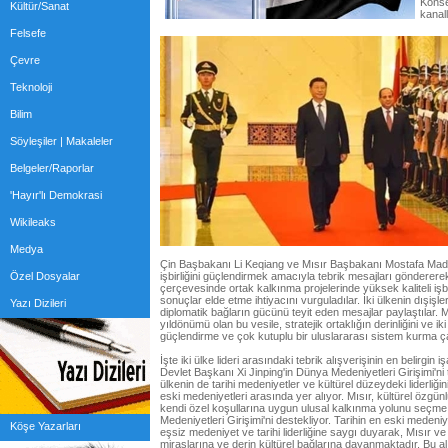
Konse
Kültür/Sanat
kanal
Felsefe
Çevre
Teknoloji
Bilim
Söyleşiler | Makaleler
Belgeler/Raporlar
'Hayır'lı Demokrasi
Wikileaks
Medya
Çin Başbakanı Li Keqiang ve Mısır Başbakanı Mostafa Madb
Özel Dosyalar
işbirliğini güçlendirmek amacıyla tebrik mesajları göndererek
çerçevesinde ortak kalkınma projelerinde yüksek kaliteli işb
sonuçlar elde etme ihtiyacını vurguladılar. İki ülkenin dışişle
Yazı Dizileri
diplomatik bağların gücünü teyit eden mesajlar paylaştılar. Mı
yıldönümü olan bu vesile, stratejik ortaklığın derinliğini ve i
güçlendirme ve çok kutuplu bir uluslararası sistem kurma ç
İşte iki ülke lideri arasındaki tebrik alışverişinin en belirgin i
Devlet Başkanı Xi Jinping'in Dünya Medeniyetleri Girişimi'ni ta
ülkenin de tarihi medeniyetler ve kültürel düzeydeki liderliğini
eski medeniyetleri arasında yer alıyor. Mısır, kültürel özgünl
kendi özel koşullarına uygun ulusal kalkınma yolunu seçm
Medeniyetleri Girişimi'ni destekliyor. Tarihin en eski medeniy
Köşe Yazarları
eşsiz medeniyet ve tarihi liderliğine saygı duyarak, Mısır ve Ç
miraslarına ve derin kültürel bağlarına dayanmaktadır. Bu alı